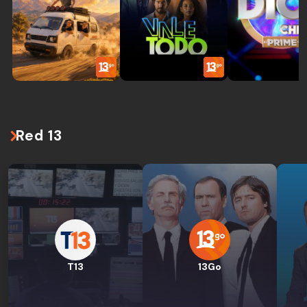
Red 13
T13
13Go