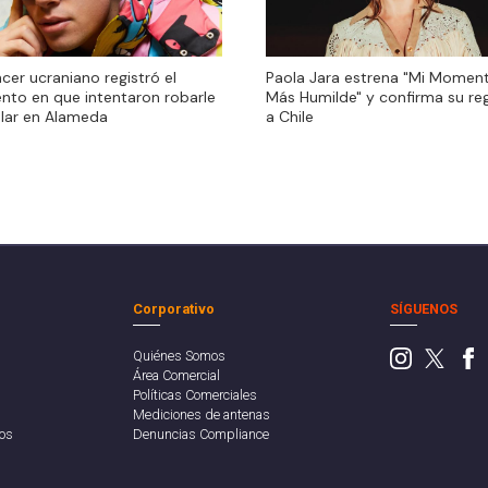
ncer ucraniano registró el
Paola Jara estrena "Mi Momen
to en que intentaron robarle
Más Humilde" y confirma su re
ular en Alameda
a Chile
Corporativo
SÍGUENOS
Quiénes Somos
Área Comercial
Políticas Comerciales
Mediciones de antenas
os
Denuncias Compliance