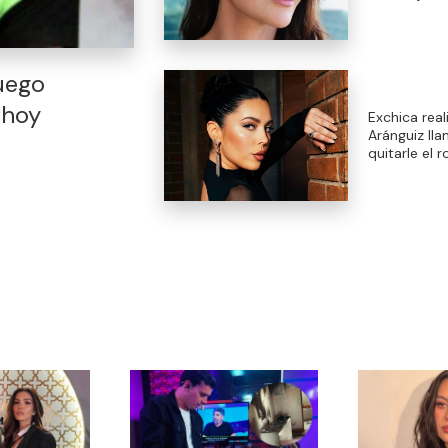
uego
 hoy
Exchica real
Aránguiz ll
quitarle el 