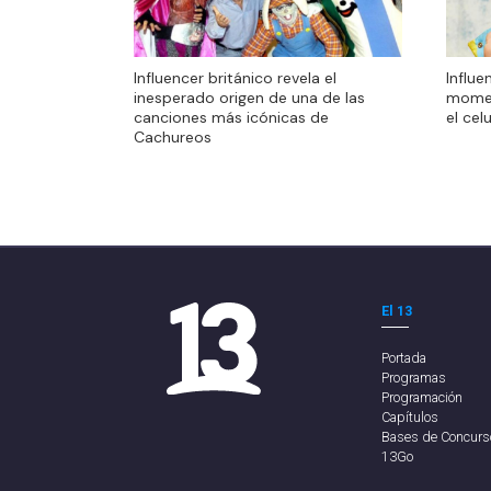
Influencer británico revela el
Influe
inesperado origen de una de las
momen
canciones más icónicas de
el cel
Cachureos
El 13
Portada
Programas
Programación
Capítulos
Bases de Concurs
13Go