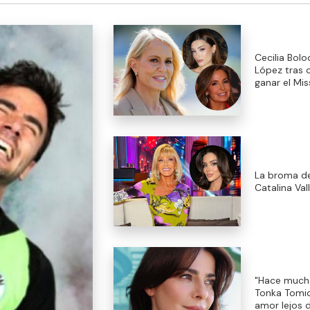
Cecilia Bol
López tras c
ganar el Mis
La broma d
Catalina Val
"Hace mucho
Tonka Tomic
amor lejos 