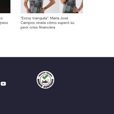
to
“Estoy tranquila”: María José
greso
Campos revela cómo superó su
peor crisis financiera