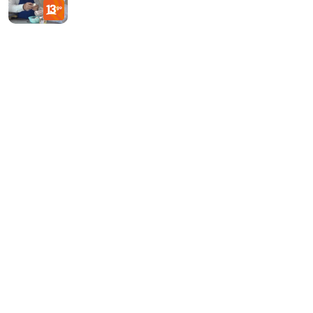
Recomiendo
Chile | T18 |
Capítulo 5 |
Limarí