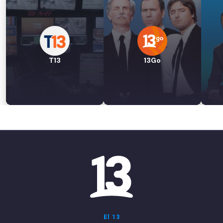
T13
13Go
El 13