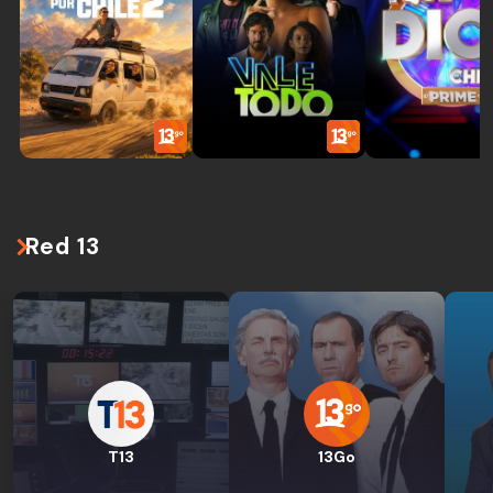
Red 13
T13
13Go