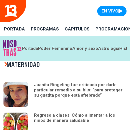
EN VIVO
PORTADA
PROGRAMAS
CAPÍTULOS
PROGRAMACIÓ
Portada
Poder Femenino
Amor y sexo
Astrología
Histo
MATERNIDAD
Juanita Ringeling fue criticada por darle
particular remedio a su hijo: “para proteger
su guatita porque está afiebrado”
Regreso a clases: Cómo alimentar a los
niños de manera saludable