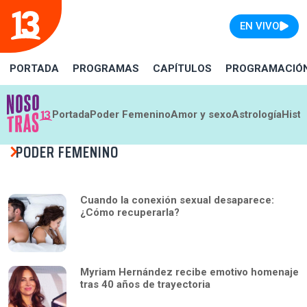
EN VIVO
PORTADA
PROGRAMAS
CAPÍTULOS
PROGRAMACIÓ
Portada
Poder Femenino
Amor y sexo
Astrología
Histo
PODER FEMENINO
Cuando la conexión sexual desaparece:
¿Cómo recuperarla?
Myriam Hernández recibe emotivo homenaje
tras 40 años de trayectoria