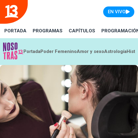
EN VIVO
PORTADA
PROGRAMAS
CAPÍTULOS
PROGRAMACIÓ
Portada
Poder Femenino
Amor y sexo
Astrología
Histo