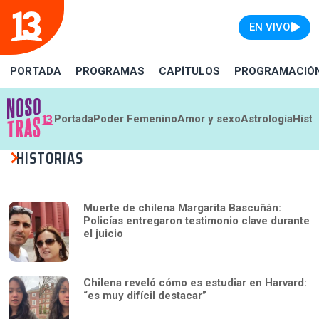
EN VIVO
PORTADA
PROGRAMAS
CAPÍTULOS
PROGRAMACIÓ
Portada
Poder Femenino
Amor y sexo
Astrología
Histo
HISTORIAS
Muerte de chilena Margarita Bascuñán:
Policías entregaron testimonio clave durante
el juicio
Chilena reveló cómo es estudiar en Harvard:
“es muy difícil destacar”