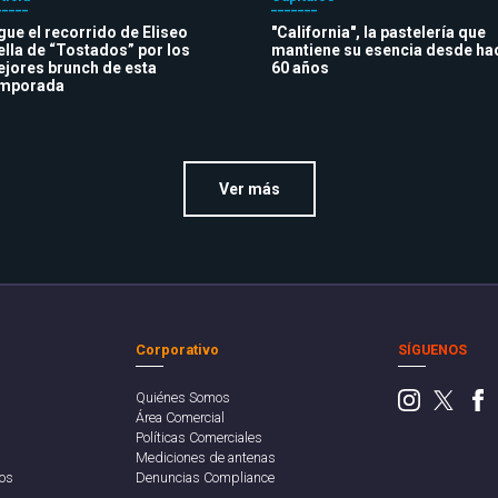
gue el recorrido de Eliseo
"California", la pastelería que
lla de “Tostados” por los
mantiene su esencia desde ha
jores brunch de esta
60 años
emporada
Ver más
Corporativo
SÍGUENOS
Quiénes Somos
Área Comercial
Políticas Comerciales
Mediciones de antenas
os
Denuncias Compliance