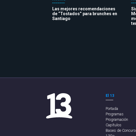
Las mejores recomendaciones
Si
de “Tostados” para brunches en
Me
Santiago
me
t
El 13
Portada
Programas
Programación
Capítulos
Bases de Concurs
13Go