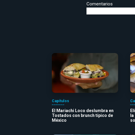
Comentarios
Capítulos
Ca
El Mariachi Loco deslumbra en
El
Tostados con brunch típico de
la
México
so