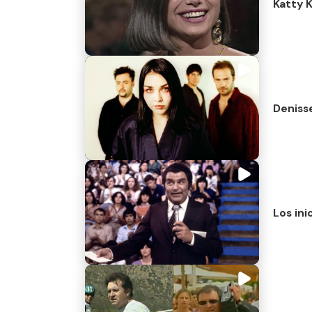
Katty 
Denisse
Los ini