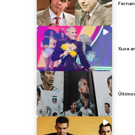
Fernan
Xuxa an
Últimos