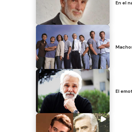
En el 
Machos 
El emo