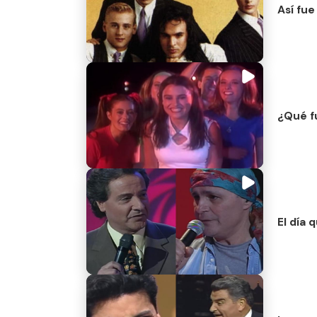
Así fue
¿Qué f
El día