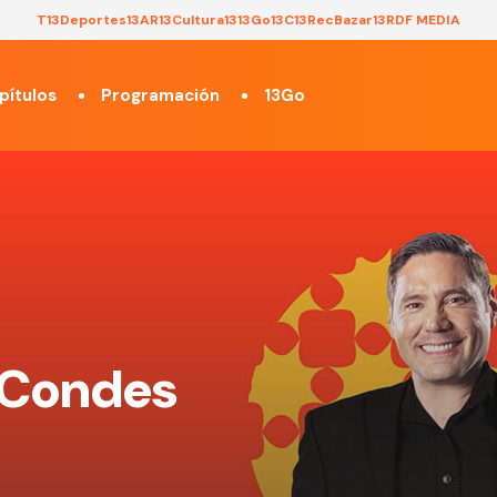
T13
Deportes13
AR13
Cultura13
13Go
13C
13Rec
Bazar13
RDF MEDIA
pítulos
Programación
13Go
s Condes