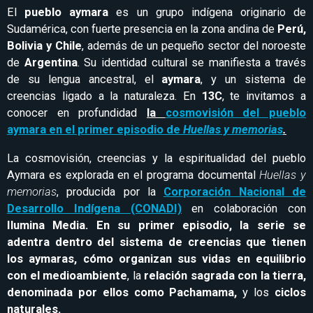
El
pueblo aymara
es un grupo indígena originario de
Sudamérica, con fuerte presencia en la zona andina de
Perú,
Bolivia y Chile
, además de un pequeño sector del noroeste
de
Argentina
. Su identidad cultural se manifiesta a través
de su lengua ancestral, el
aymara
, y un sistema de
creencias ligado a la naturaleza. En
13C
, te invitamos a
conocer en profundidad
la
cosmovisión del pueblo
aymara en el primer episodio de
Huellas y memorias
.
La cosmovisión, creencias y la espiritualidad del pueblo
Aymara es explorada en el programa documental
Huellas y
memorias
, producida por la
Corporación Nacional de
Desarrollo Indígena (CONADI)
en colaboración con
Ilumina Media. En su primer episodio, la serie se
adentra dentro del sistema de creencias que tienen
los aymaras, cómo organizan sus vidas en
equilibrio
con el medioambiente
, la
relación sagrada con la tierra,
denominada por ellos como Pachamama,
y los
ciclos
naturales.