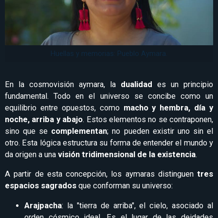
Huellas y memorias: Pueblo Aymara.
En la cosmovisión aymara, la
dualidad
es un principio
fundamental. Todo en el universo se concibe como un
equilibrio entre opuestos, como
macho y hembra, día y
noche, arriba y abajo
. Estos elementos no se contraponen,
sino que se
complementan
; no pueden existir uno sin el
otro. Esta lógica estructura su forma de entender el mundo y
da origen a una
visión tridimensional de la existencia
.
A partir de esta concepción, los aymaras distinguen
tres
espacios sagrados
que conforman su universo:
Arajpacha
: la "tierra de arriba", el cielo, asociado al
orden cósmico ideal. Es el lugar de las deidades