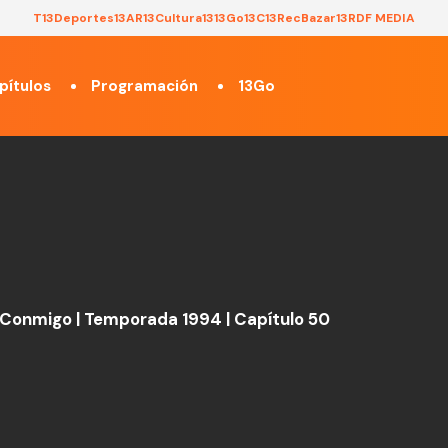
T13
Deportes13
AR13
Cultura13
13Go
13C
13Rec
Bazar13
RDF MEDIA
pítulos
Programación
13Go
Conmigo | Temporada 1994 | Capítulo 50