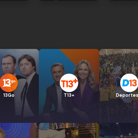
13Go
T13+
Deportes