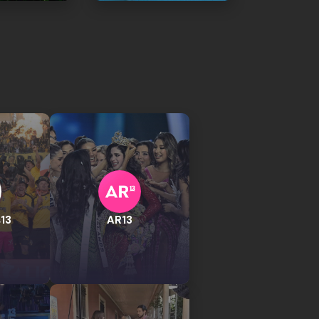
13
AR13