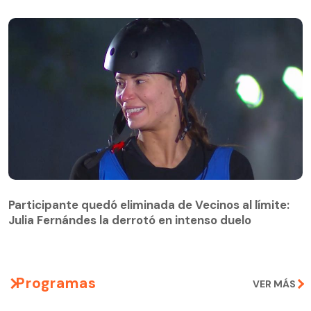
Participante quedó eliminada de Vecinos al límite:
Julia Fernándes la derrotó en intenso duelo
Participante quedó eliminada de Vecinos al límite:
Julia Fernándes la derrotó en intenso duelo
Programas
VER MÁS