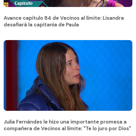
Avance capítulo 84 de Vecinos al límite: Lisandra
desafiará la capitanía de Paula
Avance capítulo 84 de Vecinos al límite: Lisandra
desafiará la capitanía de Paula
Julia Fernándes le hizo una importante promesa a
compañera de Vecinos al límite: "Te lo juro por Dios"
Julia Fernándes le hizo una importante promesa a
compañera de Vecinos al límite: "Te lo juro por Dios"