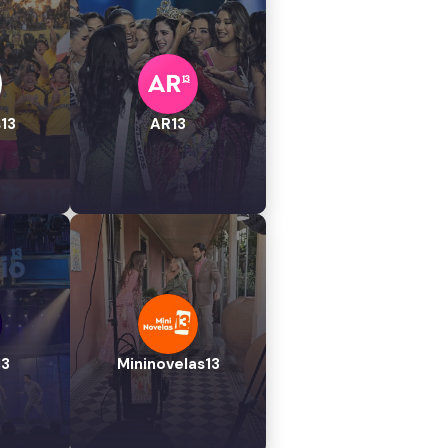
13
AR13
13
Mininovelas13