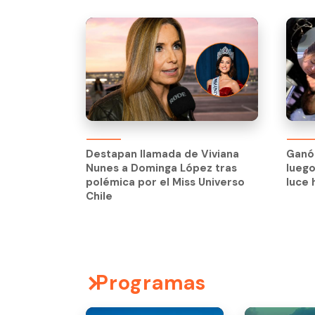
Destapan llamada de Viviana
Nunes a Dominga López tras
Destapan llamada de Viviana
Ganó
polémica por el Miss Universo
Nunes a Dominga López tras
luego
Chile
polémica por el Miss Universo
luce 
Chile
Programas