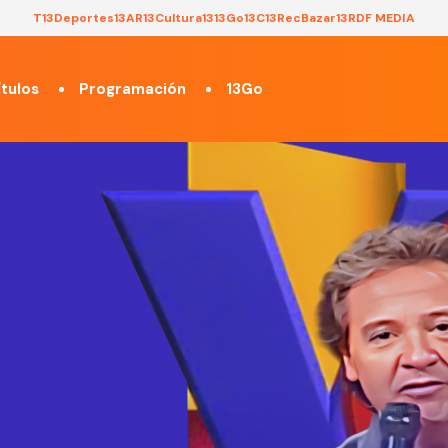
T13
Deportes13
AR13
Cultura13
13Go
13C
13Rec
Bazar13
RDF MEDIA
tulos
Programación
13Go