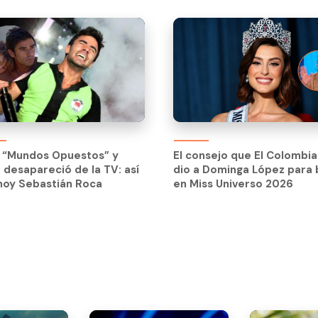
El consejo que El Colombia
dio a Dominga López para b
 “Mundos Opuestos” y
El consejo que El Colombia
en Miss Universo 2026
 desapareció de la TV: así
dio a Dominga López para b
hoy Sebastián Roca
en Miss Universo 2026