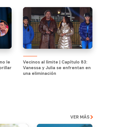
no le
Vecinos al límite | Capítulo 83:
rillar
Vanessa y Julia se enfrentan en
no le
Vecinos al límite | Capítulo 83:
una eliminación
rillar
Vanessa y Julia se enfrentan en
una eliminación
VER MÁS