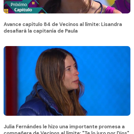
Avance capítulo 84 de Vecinos al límite: Lisandra
desafiará la capitanía de Paula
Avance capítulo 84 de Vecinos al límite: Lisandra
desafiará la capitanía de Paula
Julia Fernándes le hizo una importante promesa a
compañera de Vecinos al límite: "Te lo juro por Dios"
Julia Fernándes le hizo una importante promesa a
compañera de Vecinos al límite: "Te lo juro por Dios"