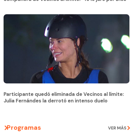
Participante quedó eliminada de Vecinos al límite:
Julia Fernándes la derrotó en intenso duelo
Participante quedó eliminada de Vecinos al límite:
Julia Fernándes la derrotó en intenso duelo
Programas
VER MÁS