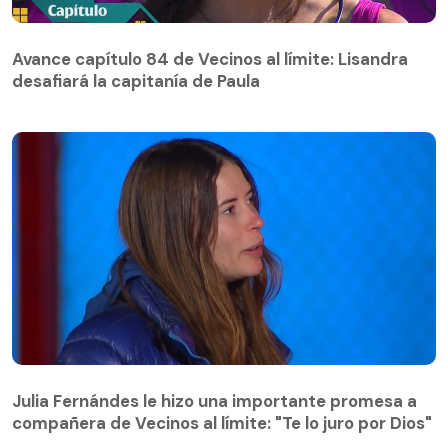
Avance capítulo 84 de Vecinos al límite: Lisandra
desafiará la capitanía de Paula
Avance capítulo 84 de Vecinos al límite: Lisandra
desafiará la capitanía de Paula
Julia Fernándes le hizo una importante promesa a
compañera de Vecinos al límite: "Te lo juro por Dios"
Julia Fernándes le hizo una importante promesa a
compañera de Vecinos al límite: "Te lo juro por Dios"