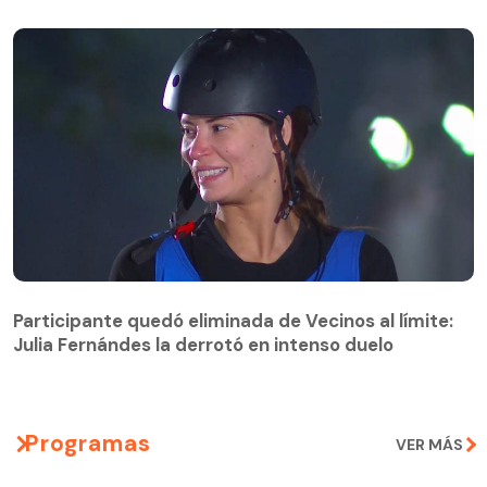
Participante quedó eliminada de Vecinos al límite:
Julia Fernándes la derrotó en intenso duelo
Participante quedó eliminada de Vecinos al límite:
Julia Fernándes la derrotó en intenso duelo
Programas
VER MÁS