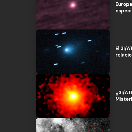
Europa
especi
El 3I/
relaci
¿3I/AT
Mister