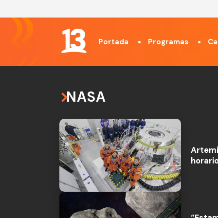
Portada
Programas
Ca
NASA
Artemis
horari
“Estam