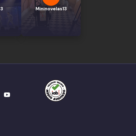
13
Mininovelas13