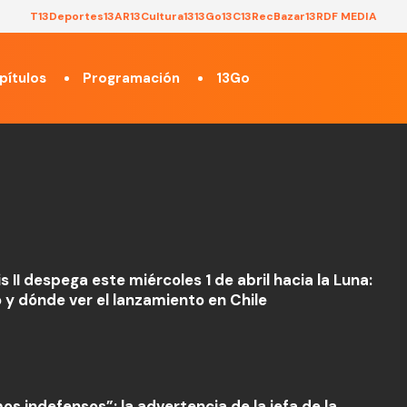
T13
Deportes13
AR13
Cultura13
13Go
13C
13Rec
Bazar13
RDF MEDIA
pítulos
Programación
13Go
 II despega este miércoles 1 de abril hacia la Luna:
o y dónde ver el lanzamiento en Chile
os indefensos”: la advertencia de la jefa de la