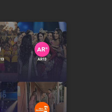
13
AR13