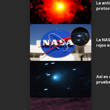
La ant
protoc
La NAS
rojos e
Así es
prueba