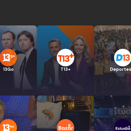
13Go
T13+
Deportes