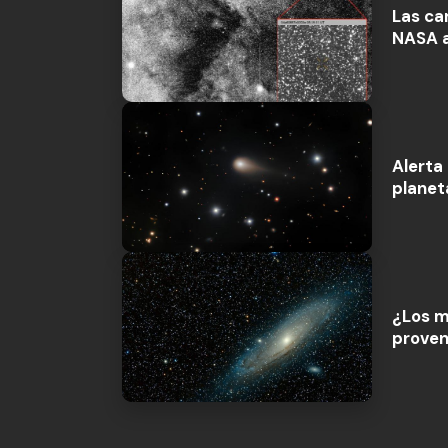
Las ca
NASA a
Alerta
planet
¿Los m
proven