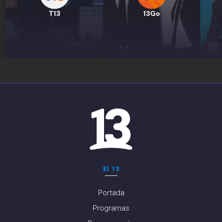
T13
13Go
El 13
Portada
Programas