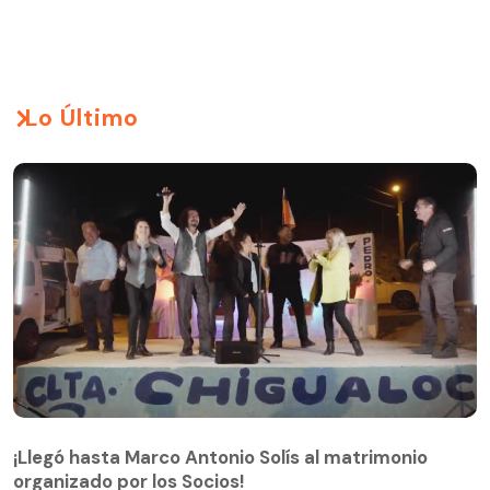
Lo Último
¡Llegó hasta Marco Antonio Solís al matrimonio
organizado por los Socios!
¡Llegó hasta Marco Antonio Solís al matrimonio
organizado por los Socios!