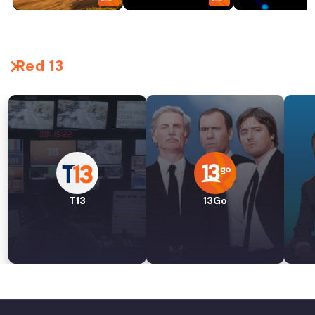
Red 13
T13
13Go