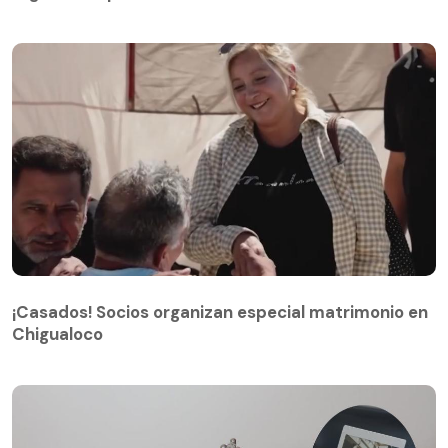
¡Casados! Socios organizan especial matrimonio en
Chigualoco
¡Casados! Socios organizan especial matrimonio en
Chigualoco