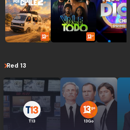
Red 13
T13
13Go