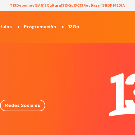
T13
Deportes13
AR13
Cultura13
13Go
13C
13Rec
Bazar13
RDF MEDIA
tulos
Programación
13Go
Redes Sociales