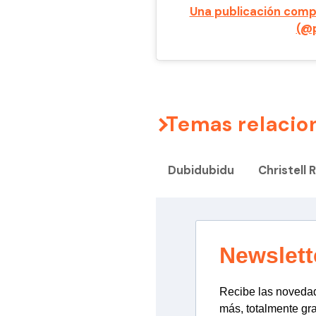
Una publicación comp
(@p
Temas relacio
Dubidubidu
Christell 
Newslett
Recibe las novedade
más, totalmente gra