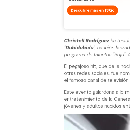
Descubre más en 13Go
Christell Rodríguez
ha tenido
"
Dubidubidu
", canción lanza
programa de talentos "Rojo". A
El pegajoso hit, que de la no
otras redes sociales, fue no
el famoso canal de televisió
Este evento galardona a lo mej
entretenimiento de la Genera
jóvenes y adultos nacidos en