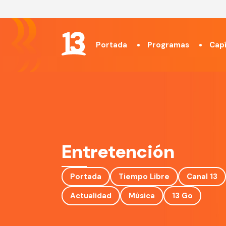
Portada
Programas
Capí
Entretención
Portada
Tiempo Libre
Canal 13
Actualidad
Música
13 Go