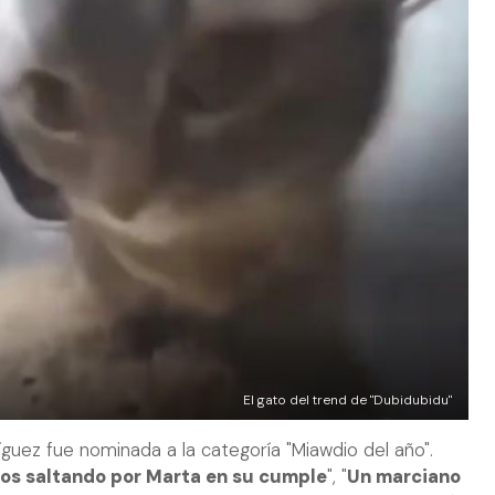
El gato del trend de "Dubidubidu"
íguez fue nominada a la categoría "Miawdio del año".
os saltando por Marta en su cumple
", "
Un marciano