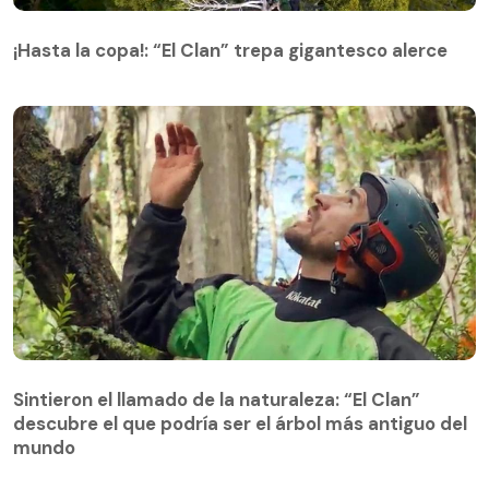
¡Hasta la copa!: “El Clan” trepa gigantesco alerce
¡Hasta la copa!: “El Clan” trepa gigantesco alerce
Sintieron el llamado de la naturaleza: “El Clan”
descubre el que podría ser el árbol más antiguo del
Sintieron el llamado de la naturaleza: “El Clan”
mundo
descubre el que podría ser el árbol más antiguo del
mundo