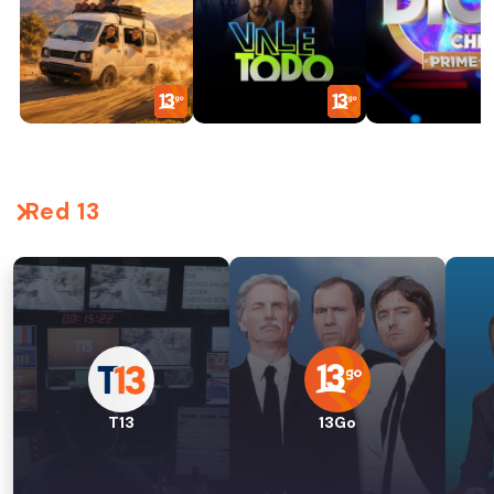
Red 13
T13
13Go