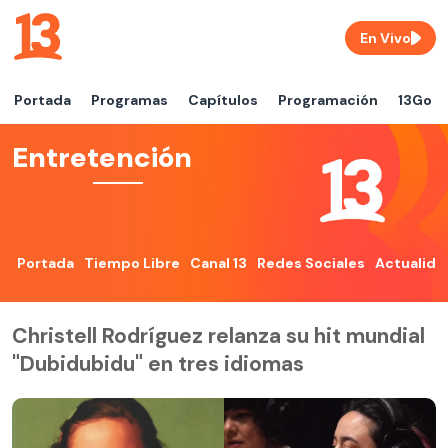
En Vivo
Portada
Programas
Capítulos
Programación
13Go
Entretención
Portada
Tiempo Libre
Canal 13
Redes Sociales
Actualida
Christell Rodríguez relanza su hit mundial
"Dubidubidu" en tres idiomas