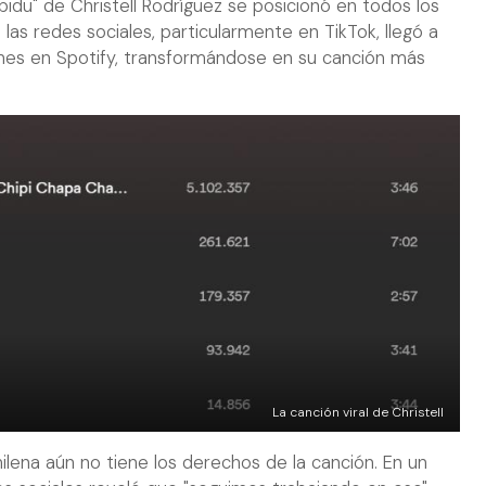
idu" de Christell Rodríguez se posicionó en todos los
las redes sociales, particularmente en TikTok, llegó a
ones en Spotify, transformándose en su canción más
La canción viral de Christell
lena aún no tiene los derechos de la canción. En un