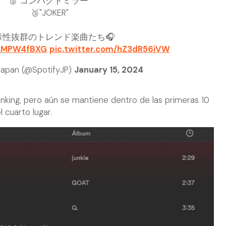
🥈"コンパクトミラー"
🥉"JOKER"
毒性抜群のトレンド楽曲たち🎧
/pLMPW4fBXG
pic.twitter.com/hZ3dR56iVW
Japan (@SpotifyJP)
January 15, 2024
anking, pero aún se mantiene dentro de las primeras 10
 cuarto lugar.