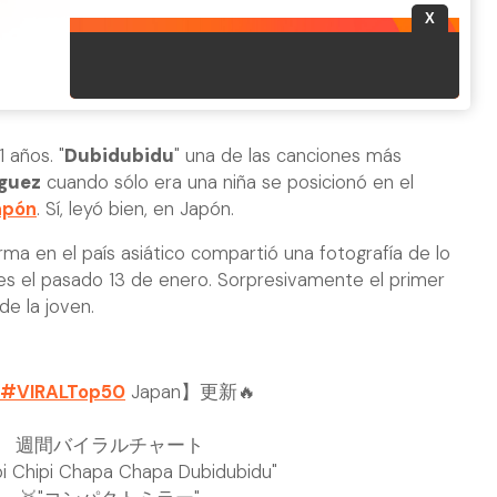
 años. "
Dubidubidu
" una de las canciones más
íguez
cuando sólo era una niña se posicionó en el
apón
. Sí, leyó bien, en Japón.
orma en el país asiático compartió una fotografía de lo
s el pasado 13 de enero. Sorpresivamente el primer
de la joven.
#VIRALTop50
Japan】更新🔥
週間バイラルチャート
pi Chipi Chapa Chapa Dubidubidu"