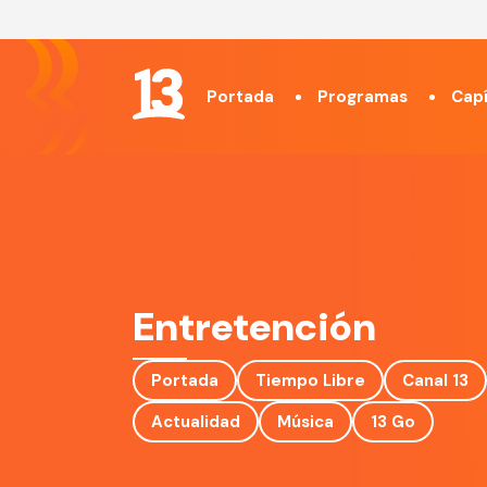
Portada
Programas
Capí
Entretención
Portada
Tiempo Libre
Canal 13
Actualidad
Música
13 Go