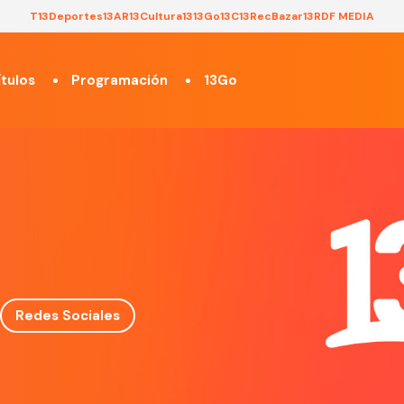
T13
Deportes13
AR13
Cultura13
13Go
13C
13Rec
Bazar13
RDF MEDIA
tulos
Programación
13Go
Redes Sociales