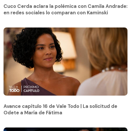
Cuco Cerda aclara la polémica con Camila Andrade:
en redes sociales lo comparan con Kaminski
Avance capítulo 16 de Vale Todo | La solicitud de
Odete a María de Fátima
Avance capítulo 16 de Vale Todo | La solicitud de
Odete a María de Fátima