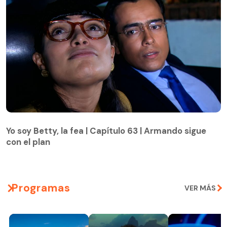
Yo soy Betty, la fea | Capítulo 63 | Armando sigue
con el plan
Yo soy Betty, la fea | Capítulo 63 | Armando sigue
con el plan
Programas
VER MÁS