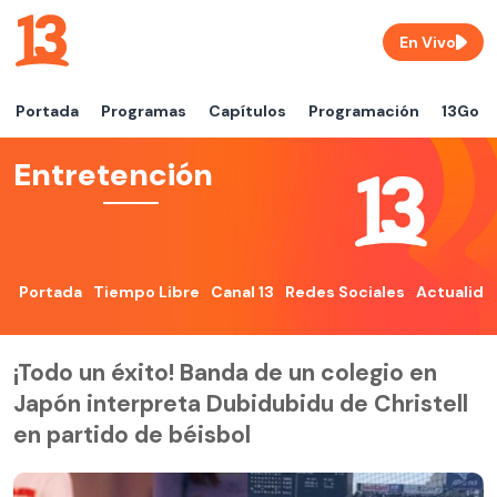
En Vivo
Portada
Programas
Capítulos
Programación
13Go
Entretención
Portada
Tiempo Libre
Canal 13
Redes Sociales
Actualida
¡Todo un éxito! Banda de un colegio en
Japón interpreta Dubidubidu de Christell
en partido de béisbol