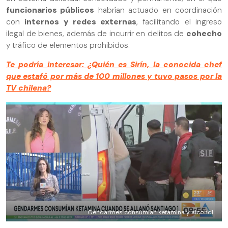
funcionarios públicos
habrían actuado en coordinación
con
internos y redes externas
, facilitando el ingreso
ilegal de bienes, además de incurrir en delitos de
cohecho
y tráfico de elementos prohibidos.
Te podría interesar: ¿Quién es Sirín, la conocida chef
que estafó por más de 100 millones y tuvo pasos por la
TV chilena?
Gendarmes consumían ketamina y alcohol.