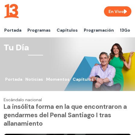
En Vivo
Portada
Programas
Capítulos
Programación
13Go
Tu Día
Portada
Noticias
Momentos
Capítulos
Escándalo nacional
La insólita forma en la que encontraron a
gendarmes del Penal Santiago I tras
allanamiento