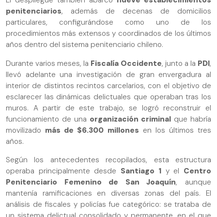
El despliegue también abarcó
nueve establecimientos
penitenciarios
, además de decenas de domicilios
particulares, configurándose como uno de los
procedimientos más extensos y coordinados de los últimos
años dentro del sistema penitenciario chileno.
Durante varios meses, la
Fiscalía Occidente
, junto a la
PDI
,
llevó adelante una investigación de gran envergadura al
interior de distintos recintos carcelarios, con el objetivo de
esclarecer las dinámicas delictuales que operaban tras los
muros. A partir de este trabajo, se logró reconstruir el
funcionamiento de una
organización criminal
que habría
movilizado
más de $6.300 millones
en los últimos tres
años.
Según los antecedentes recopilados, esta estructura
operaba principalmente desde
Santiago 1
y el
Centro
Penitenciario Femenino de San Joaquín
, aunque
mantenía ramificaciones en diversas zonas del país. El
análisis de fiscales y policías fue categórico: se trataba de
un sistema delictual consolidado y permanente, en el que