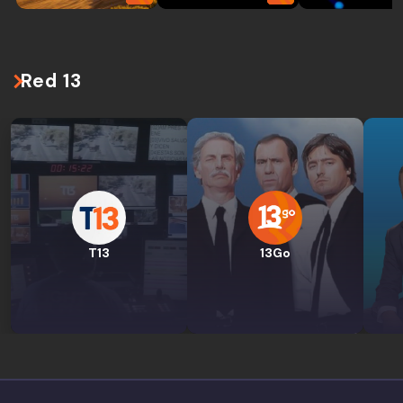
Red 13
T13
13Go