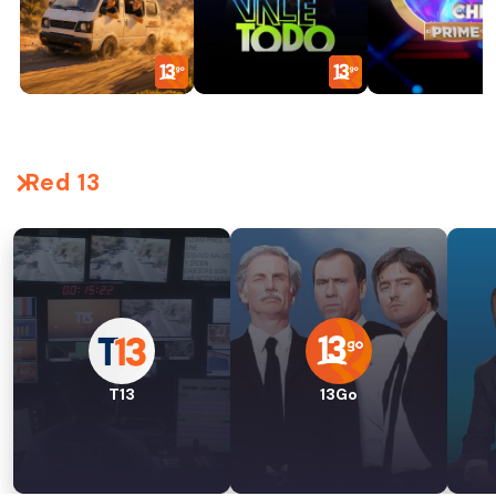
Red 13
T13
13Go