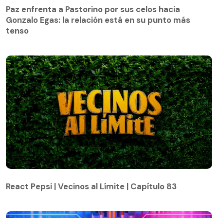
Gonzalo Egas: la relación está en su punto más
Paz enfrenta a Pastorino por sus celos hacia
tenso
Gonzalo Egas: la relación está en su punto más
tenso
React Pepsi | Vecinos al Límite | Capítulo 83
React Pepsi | Vecinos al Límite | Capítulo 83