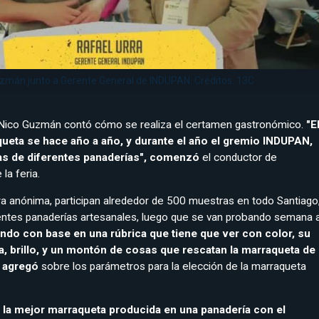
uzmán junto a Gerente General de INDUPAN. Créditos: 13C
, Nico Guzmán contó cómo se realiza el certamen gastronómico.
"E
ueta se hace año a año, y durante el año el gremio INDUPAN,
s de diferentes panaderías", comenzó
el conductor de
la feria.
a anónima, participan alrededor de 500 muestras en todo Santiago
entes panaderías artesanales, luego que se van probando semana 
ndo con base en una rúbrica que tiene que ver con color, su
a, brillo, y un montón de cosas que rescatan la marraqueta de
, agregó
sobre los parámetros para la elección de la marraqueta
la mejor marraqueta producida en una panadería con el