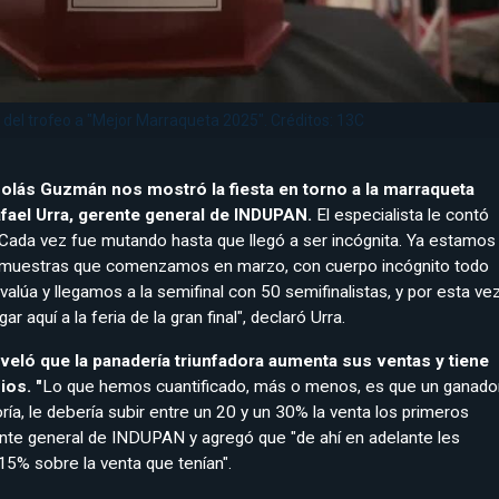
 del trofeo a "Mejor Marraqueta 2025". Créditos: 13C
olás Guzmán nos mostró la fiesta en torno a la marraqueta
afael Urra, gerente general de INDUPAN.
El especialista le contó
"Cada vez fue mutando hasta que llegó a ser incógnita. Ya estamos
 muestras que comenzamos en marzo, con cuerpo incógnito todo
valúa y llegamos a la semifinal con 50 semifinalistas, y por esta ve
gar aquí a la feria de la gran final", declaró Urra.
eveló que la panadería triunfadora aumenta sus ventas y tiene
ios.
"
Lo que hemos cuantificado, más o menos, es que un ganado
ría, le debería subir entre un 20 y un 30% la venta los primeros
nte general de INDUPAN y agregó que "de ahí en adelante les
5% sobre la venta que tenían".