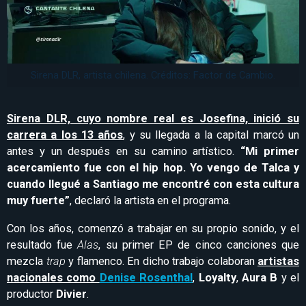
Sirena DLR, artista chilena. Créditos: Factor de Cambio.
Sirena DLR, cuyo nombre real es Josefina, inició su
carrera a los 13 años
, y su llegada a la capital marcó un
antes y un después en su camino artístico.
“Mi primer
acercamiento fue con el hip hop. Yo vengo de Talca y
cuando llegué a Santiago me encontré con esta cultura
muy fuerte”
, declaró la artista en el programa.
Con los años, comenzó a trabajar en su propio sonido, y el
resultado fue
Alas
, su primer EP de cinco canciones que
mezcla
trap
y flamenco. En dicho trabajo colaboran
artistas
nacionales como
Denise Rosenthal
,
Loyalty
,
Aura B
y el
productor
Divier
.