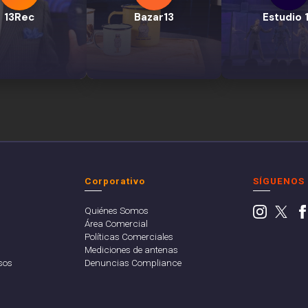
13Rec
Bazar13
Estudio 
Corporativo
SÍGUENOS
Quiénes Somos
Área Comercial
Políticas Comerciales
Mediciones de antenas
sos
Denuncias Compliance