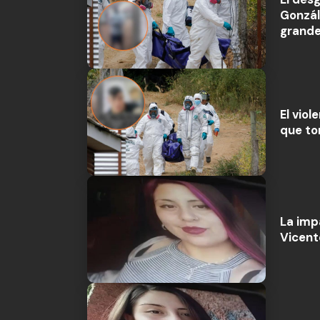
Gonzál
grande 
El vio
que to
La imp
Vicent