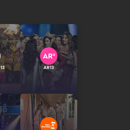
13
AR13