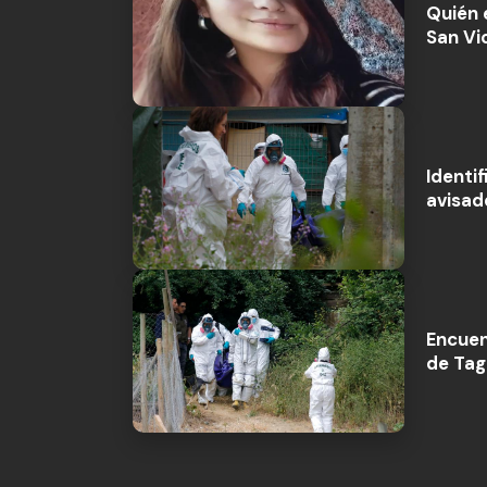
Quién 
San Vi
Identi
avisad
Encuen
de Tag