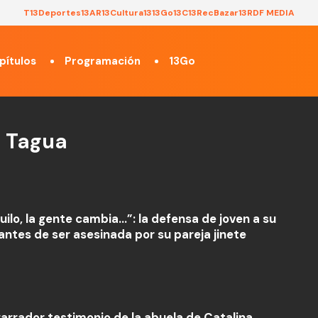
T13
Deportes13
AR13
Cultura13
13Go
13C
13Rec
Bazar13
RDF MEDIA
pítulos
Programación
13Go
a Tagua
uilo, la gente cambia…”: la defensa de joven a su
antes de ser asesinada por su pareja jinete
garrador testimonio de la abuela de Catalina