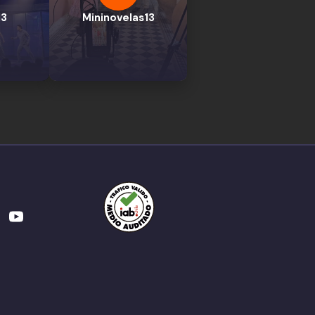
13
Mininovelas13