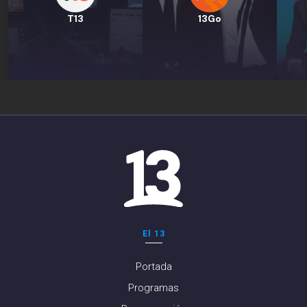
T13
13Go
El 13
Portada
Programas