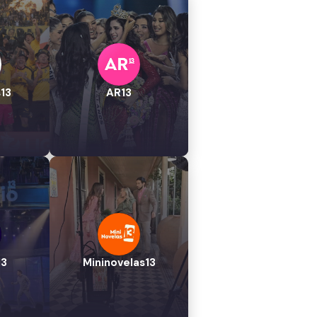
13
AR13
13
Mininovelas13