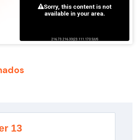
nados
er 13