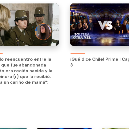
ndo reencuentro entre la
¡Qué dice Chile! Prime | Ca
n que fue abandonada
3
ndo reencuentro entre la
¡Qué dice Chile! Prime | Ca
o era recién nacida y la
n que fue abandonada
3
inera (r) que la recibió:
o era recién nacida y la
a un cariño de mamá”:
inera (r) que la recibió:
a un cariño de mamá”: