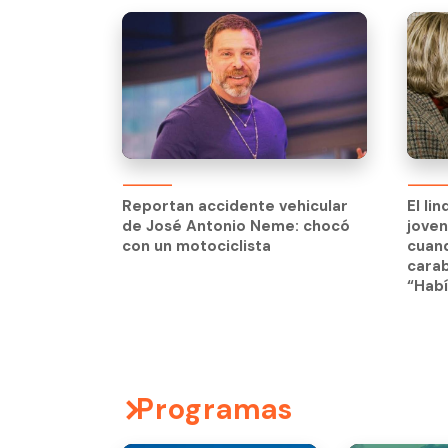
El li
jove
Reportan accidente vehicular
El li
cuand
de José Antonio Neme: chocó
jove
carab
con un motociclista
cuand
“Habí
carab
“Habí
Programas