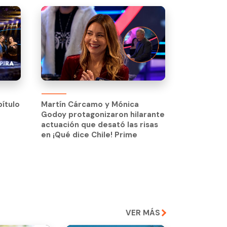
pítulo
Martín Cárcamo y Mónica
Godoy protagonizaron hilarante
pítulo
Martín Cárcamo y Mónica
actuación que desató las risas
Godoy protagonizaron hilarante
en ¡Qué dice Chile! Prime
actuación que desató las risas
en ¡Qué dice Chile! Prime
VER MÁS