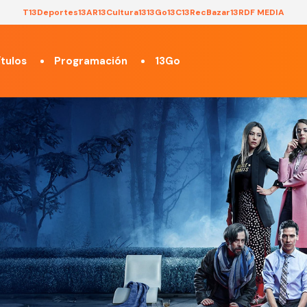
T13
Deportes13
AR13
Cultura13
13Go
13C
13Rec
Bazar13
RDF MEDIA
tulos
Programación
13Go