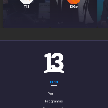
T13
13Go
El 13
Portada
Programas