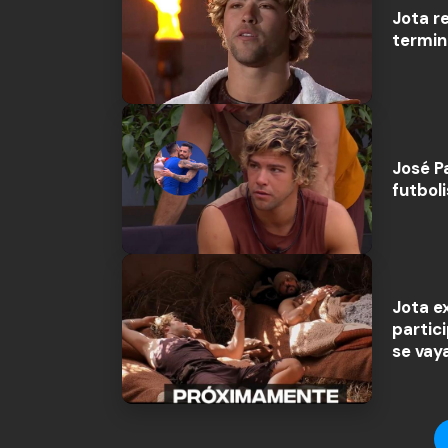
Jota r
termin
José Pa
futbol
Jota e
partic
se vay