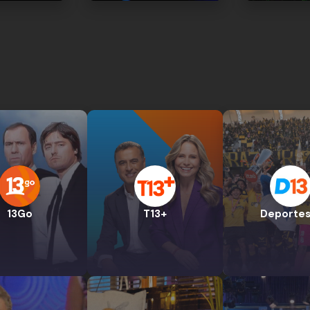
13Go
T13+
Deportes