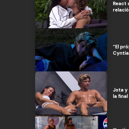
React 
relaci
“El pr
Cyntia
Jota y
la fin