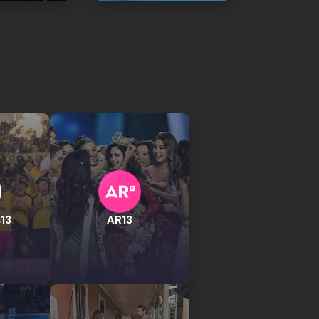
13
AR13