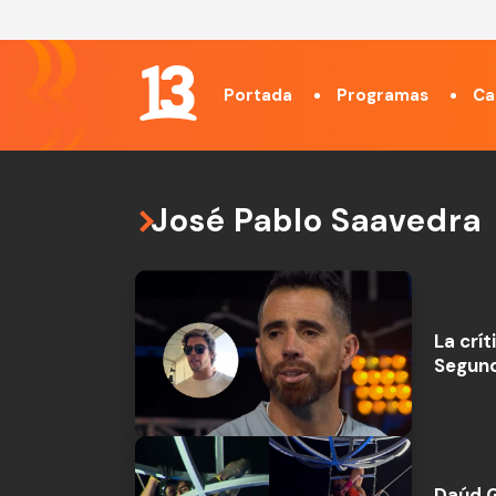
Portada
Programas
Ca
José Pablo Saavedra
La crít
Segund
Daúd G