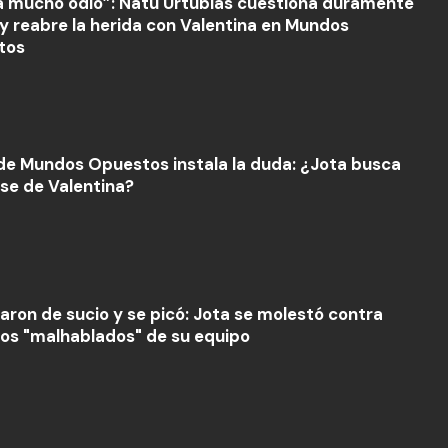
ra mucho odio”: Natu Urtubias cuestiona duramente
 y reabre la herida con Valentina en Mundos
tos
de Mundos Opuestos instala la duda: ¿Jota busca
se de Valentina?
taron de sucio y se picó: Jota se molestó contra
los "malhablados" de su equipo