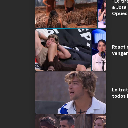
“Le ti
a Jota
Opues
React 
vengar
Lo tra
todos 