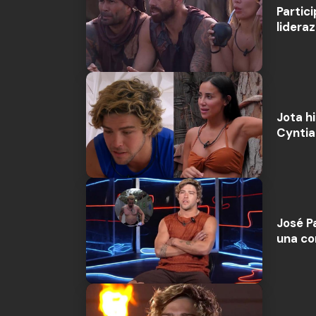
Partic
lidera
Jota h
Cyntia
José P
una co