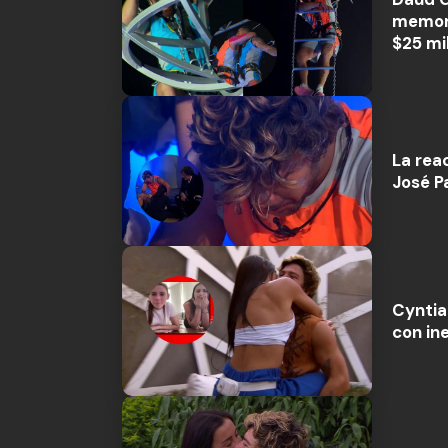
memora
$25 mi
La reac
José P
Cyntia
con in