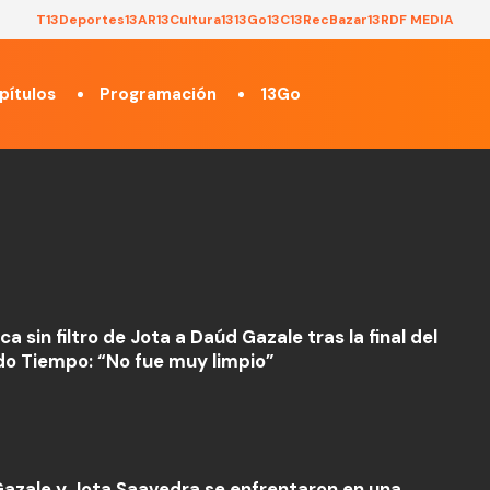
T13
Deportes13
AR13
Cultura13
13Go
13C
13Rec
Bazar13
RDF MEDIA
pítulos
Programación
13Go
ica sin filtro de Jota a Daúd Gazale tras la final del
o Tiempo: “No fue muy limpio”
azale y Jota Saavedra se enfrentaron en una