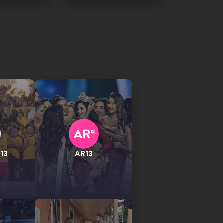
13
AR13