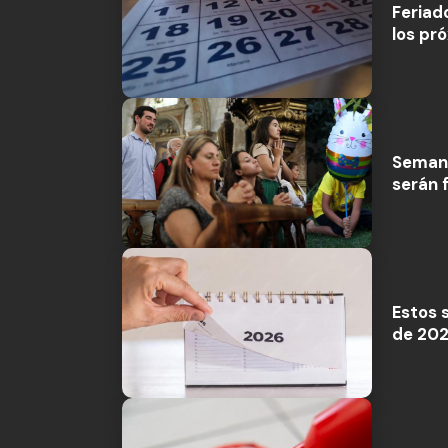
Feriad
los pr
Semana
serán 
Estos s
de 202