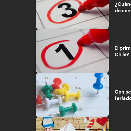
¿Cuánd
de sem
El pri
Chile?
Con se
feriad