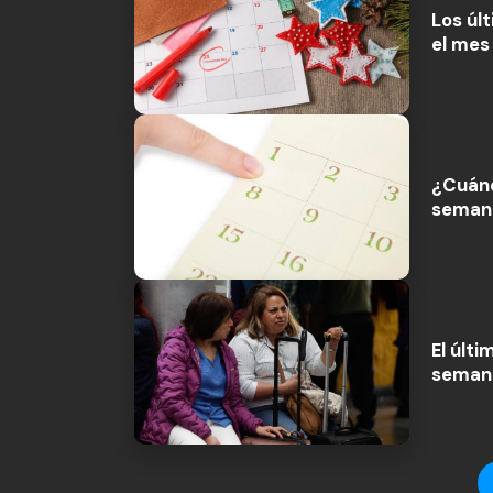
Los úl
el mes
¿Cuánd
semana
El últ
semana