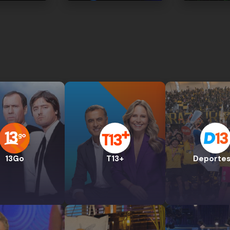
13Go
T13+
Deportes