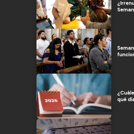
¿Irren
Seman
Semana
funcio
¿Cuále
qué dí