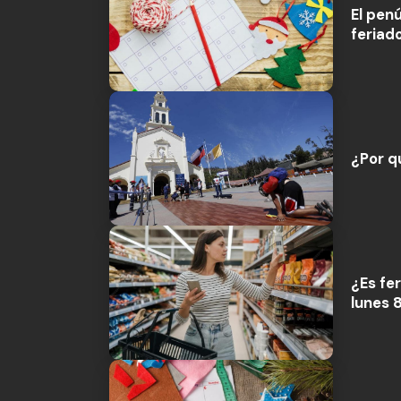
El pen
feriad
¿Por q
¿Es fe
lunes 