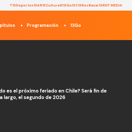
T13
Deportes13
AR13
Cultura13
13Go
13C
13Rec
Bazar13
RDF MEDIA
pítulos
Programación
13Go
o es el próximo feriado en Chile? Será fin de
 largo, el segundo de 2026