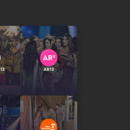
13
AR13