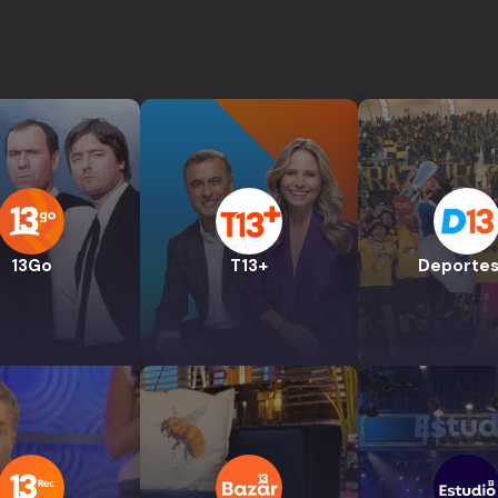
13Go
T13+
Deportes