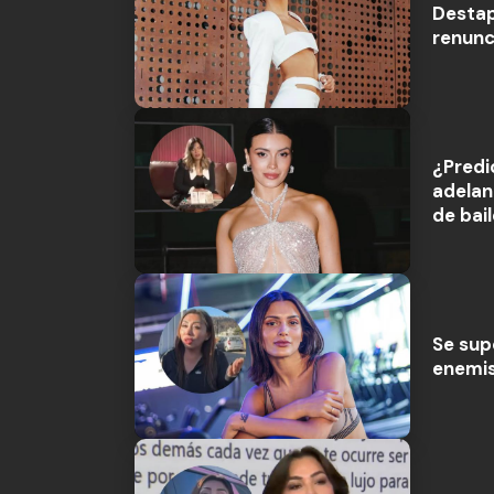
Destap
renunc
¿Predi
adelan
de bail
Se sup
enemis