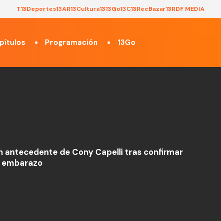
T13
Deportes13
AR13
Cultura13
13Go
13C
13Rec
Bazar13
RDF MEDIA
pítulos
Programación
13Go
n antecedente de Cony Capelli tras confirmar
r embarazo