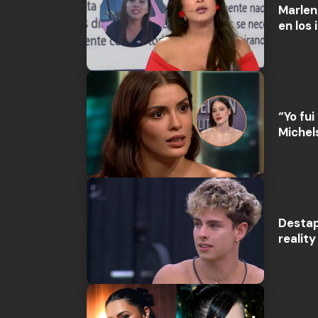
Marlen 
en los 
“Yo fui
Michel
Destap
reality