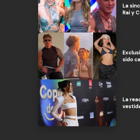
La sin
Rai y 
Exclus
sido c
La rea
vestid