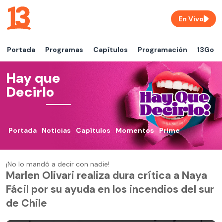
En Vivo
Portada
Programas
Capítulos
Programación
13Go
Hay que
Decirlo
Portada
Noticias
Capítulos
Momentos
Prime
¡No lo mandó a decir con nadie!
Marlen Olivari realiza dura crítica a Naya
Fácil por su ayuda en los incendios del sur
de Chile