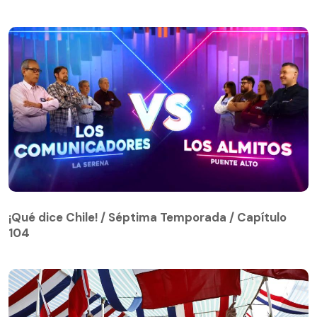
¡Qué dice Chile! / Séptima Temporada / Capítulo
104
¡Qué dice Chile! / Séptima Temporada / Capítulo
104