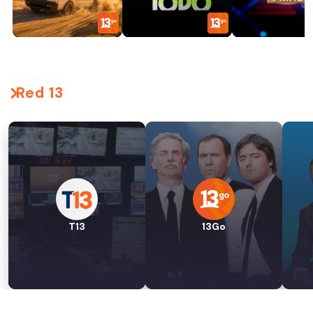
Red 13
T13
13Go