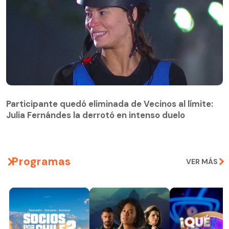
Participante quedó eliminada de Vecinos al límite:
Julia Fernándes la derrotó en intenso duelo
Participante quedó eliminada de Vecinos al límite:
Julia Fernándes la derrotó en intenso duelo
Programas
VER MÁS