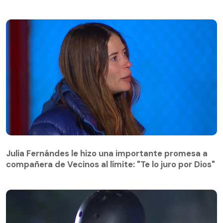
Julia Fernándes le hizo una importante promesa a
compañera de Vecinos al límite: "Te lo juro por Dios"
Julia Fernándes le hizo una importante promesa a
compañera de Vecinos al límite: "Te lo juro por Dios"