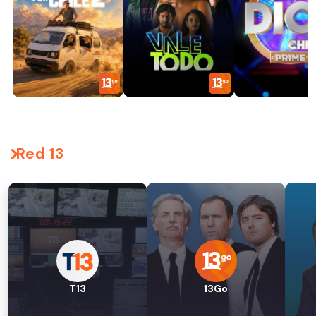
Red 13
T13
13Go