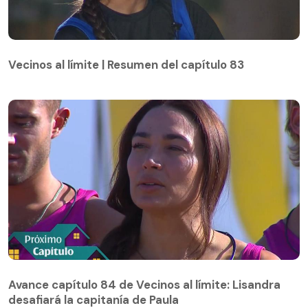
Vecinos al límite | Resumen del capítulo 83
Vecinos al límite | Resumen del capítulo 83
Avance capítulo 84 de Vecinos al límite: Lisandra
desafiará la capitanía de Paula
Avance capítulo 84 de Vecinos al límite: Lisandra
desafiará la capitanía de Paula