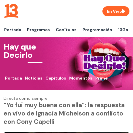
En Vivo
Portada
Programas
Capítulos
Programación
13Go
Hay que
Decirlo
Portada
Noticias
Capítulos
Momentos
Prime
Directa como siempre
“Yo fui muy buena con ella”: la respuesta
en vivo de Ignacia Michelson a conflicto
con Cony Capelli