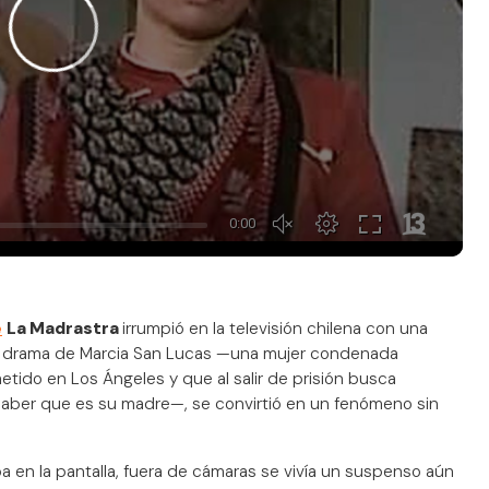
e
La Madrastra
irrumpió en la televisión chilena con una
El drama de Marcia San Lucas —una mujer condenada
tido en Los Ángeles y que al salir de prisión busca
n saber que es su madre—, se convirtió en un fenómeno sin
ba en la pantalla, fuera de cámaras se vivía un suspenso aún