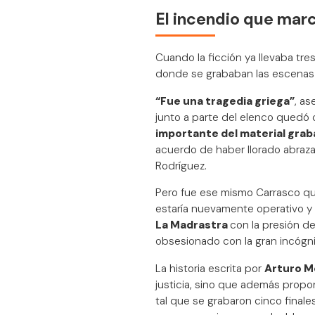
El incendio que mar
Cuando la ficción ya llevaba tre
donde se grababan las escenas d
“Fue una tragedia griega”
, as
junto a parte del elenco qued
importante del material graba
acuerdo de haber llorado abraza
Rodríguez.
Pero fue ese mismo Carrasco qu
estaría nuevamente operativo y c
La Madrastra
con la presión d
obsesionado con la gran incógni
La historia escrita por
Arturo M
justicia, sino que además propon
tal que se grabaron cinco finales