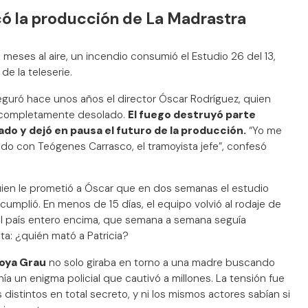
có la producción de La Madrastra
s meses al aire, un incendio consumió el Estudio 26 del 13,
e la teleserie.
eguró hace unos años el director Óscar Rodríguez, quien
ó completamente desolado.
El fuego destruyó parte
do y dejó en pausa el futuro de la producción.
“Yo me
do con Teógenes Carrasco, el tramoyista jefe”, confesó
ien le prometió a Óscar que en dos semanas el estudio
umplió. En menos de 15 días, el equipo volvió al rodaje de
el país entero encima, que semana a semana seguía
ta: ¿quién mató a Patricia?
oya Grau
no solo giraba en torno a una madre buscando
ía un enigma policial que cautivó a millones. La tensión fue
 distintos en total secreto, y ni los mismos actores sabían si