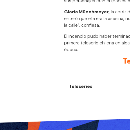
sus personajes eran culpables 
Gloria Münchmeyer,
la actriz 
enteró que ella era la asesina, 
la calle”, confiesa.
El incendio pudo haber terminado
primera teleserie chilena en alca
época.
T
Teleseries