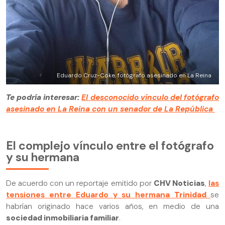
Eduardo Cruz-Coke, fotógrafo asesinado en La Reina
Te podría interesar:
El desconocido vínculo del fotógrafo
asesinado en La Reina con un senador de La República
El complejo vínculo entre el fotógrafo
y su hermana
De acuerdo con un reportaje emitido por
CHV Noticias
,
las
tensiones entre Eduardo y su hermana
Trinidad
se
habrían originado hace varios años, en medio de una
sociedad inmobiliaria familiar
.