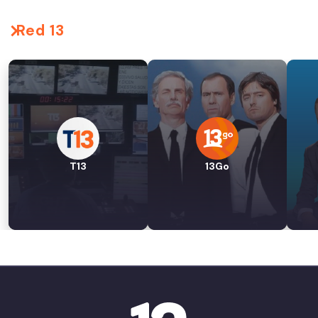
Red 13
T13
13Go