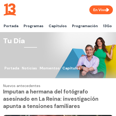
En Vivo
Portada
Programas
Capítulos
Programación
13Go
Tu Día
Portada
Noticias
Momentos
Capítulos
Nuevos antecedentes
Imputan a hermana del fotógrafo
asesinado en La Reina: investigación
apunta a tensiones familiares