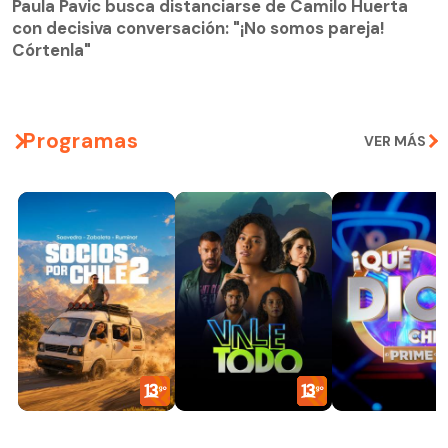
con decisiva conversación: "¡No somos pareja!
Paula Pavic busca distanciarse de Camilo Huerta
Córtenla"
con decisiva conversación: "¡No somos pareja!
Córtenla"
Programas
VER MÁS