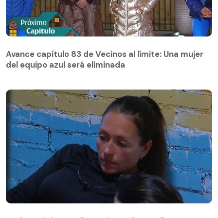
Avance capítulo 83 de Vecinos al límite: Una mujer
del equipo azul será eliminada
Avance capítulo 83 de Vecinos al límite: Una mujer
del equipo azul será eliminada
Paula Pavic busca distanciarse de Camilo Huerta