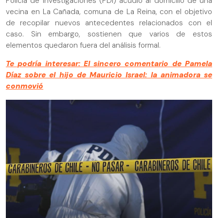
Policía de Investigaciones (PDI) acudió al domicilio de una
vecina en La Cañada, comuna de La Reina, con el objetivo
de recopilar nuevos antecedentes relacionados con el
caso. Sin embargo, sostienen que varios de estos
elementos quedaron fuera del análisis formal.
Te podría interesar: El sincero comentario de Pamela
Díaz sobre el hijo de Mauricio Israel: la animadora se
conmovió