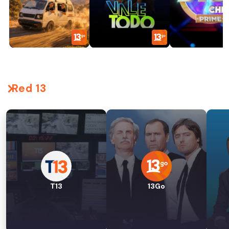
Red 13
T13
13Go