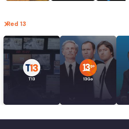
Red 13
T13
13Go