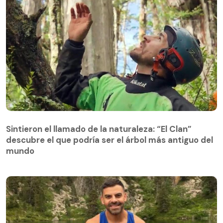
Sintieron el llamado de la naturaleza: “El Clan”
descubre el que podría ser el árbol más antiguo del
Sintieron el llamado de la naturaleza: “El Clan”
mundo
descubre el que podría ser el árbol más antiguo del
mundo