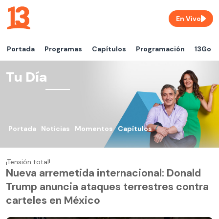
En Vivo
Portada
Programas
Capítulos
Programación
13Go
Tu Día
Portada
Noticias
Momentos
Capítulos
¡Tensión total!
Nueva arremetida internacional: Donald
Trump anuncia ataques terrestres contra
carteles en México