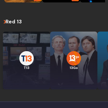
Red 13
T13
13Go