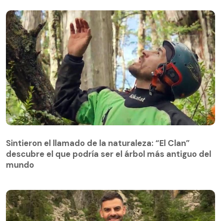
Sintieron el llamado de la naturaleza: “El Clan”
descubre el que podría ser el árbol más antiguo del
Sintieron el llamado de la naturaleza: “El Clan”
mundo
descubre el que podría ser el árbol más antiguo del
mundo