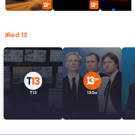
Red 13
T13
13Go