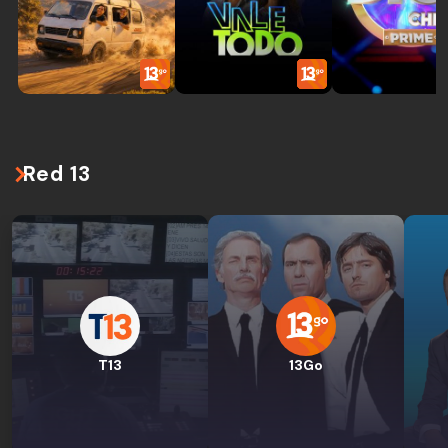
Red 13
T13
13Go