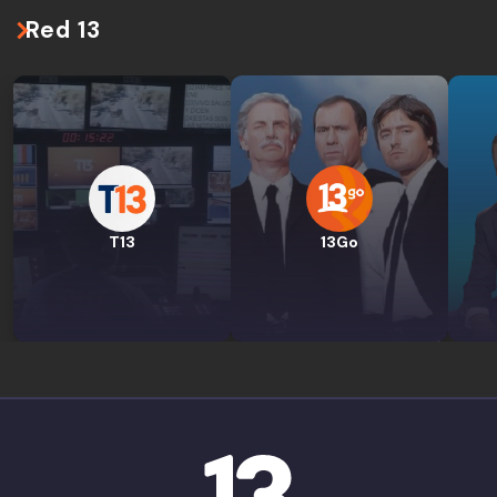
Red 13
T13
13Go