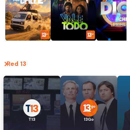
Red 13
T13
13Go