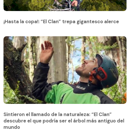
¡Hasta la copa!: “El Clan” trepa gigantesco alerce
¡Hasta la copa!: “El Clan” trepa gigantesco alerce
Sintieron el llamado de la naturaleza: “El Clan”
descubre el que podría ser el árbol más antiguo del
Sintieron el llamado de la naturaleza: “El Clan”
mundo
descubre el que podría ser el árbol más antiguo del
mundo