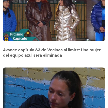
Avance capítulo 83 de Vecinos al límite: Una mujer
del equipo azul será eliminada
Avance capítulo 83 de Vecinos al límite: Una mujer
del equipo azul será eliminada