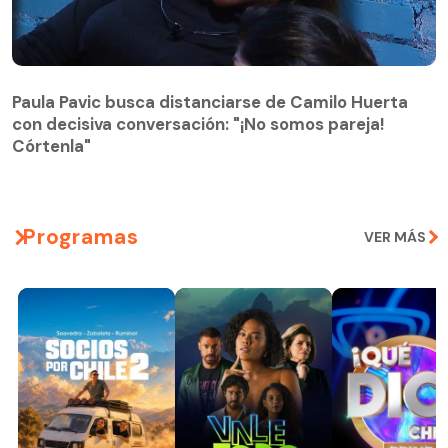
Paula Pavic busca distanciarse de Camilo Huerta
con decisiva conversación: "¡No somos pareja!
Paula Pavic busca distanciarse de Camilo Huerta
Córtenla"
con decisiva conversación: "¡No somos pareja!
Córtenla"
Programas
VER MÁS