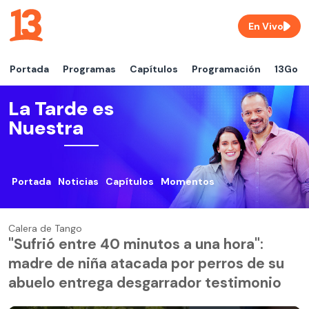
En Vivo
Portada
Programas
Capítulos
Programación
13Go
La Tarde es
Nuestra
Portada
Noticias
Capítulos
Momentos
Calera de Tango
"Sufrió entre 40 minutos a una hora":
madre de niña atacada por perros de su
abuelo entrega desgarrador testimonio