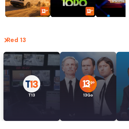
Red 13
T13
13Go