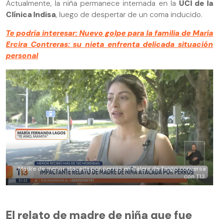
Actualmente, la niña permanece internada en la
UCI de la
Clínica Indisa
, luego de despertar de un coma inducido.
Te podría interesar: Nuevo golpe para la familia de María
Ercira Contreras: su nieta enfrenta delicada situación
personal
Madre de menor atacada por perros en Calera de Tango conversa
con T13.
El relato de madre de niña que fue